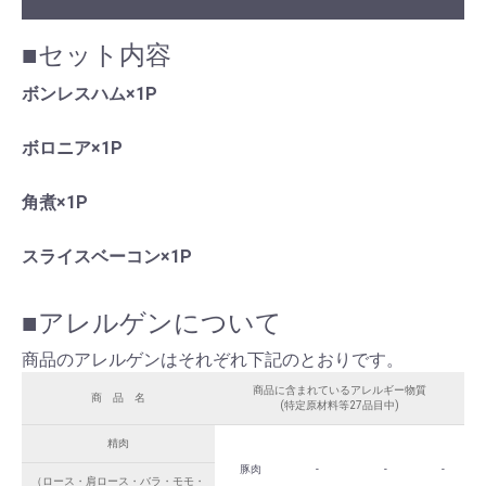
■セット内容
ボンレスハム×1P
ボロニア×1P
角煮×1P
スライスベーコン×1P
■アレルゲンについて
商品のアレルゲンはそれぞれ下記のとおりです。
商品に含まれているアレルギー物質
商 品 名
(特定原材料等27品目中)
精肉
豚肉
-
-
-
（ロース・肩ロース・バラ・モモ・