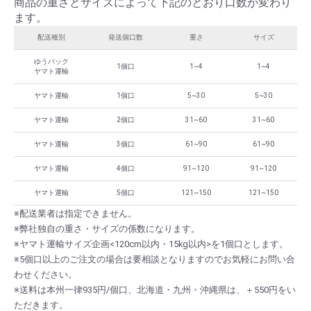
商品の重さとサイズによって下記のとおり口数が変わり
ます。
配送種別
発送個口数
重さ
サイズ
ゆうパック
1個口
1~4
1~4
ヤマト運輸
ヤマト運輸
1個口
5~30
5~30
ヤマト運輸
2個口
31~60
31~60
ヤマト運輸
3個口
61~90
61~90
ヤマト運輸
4個口
91~120
91~120
ヤマト運輸
5個口
121~150
121~150
※配送業者は指定できません。
※弊社独自の重さ・サイズの係数になります。
※ヤマト運輸サイズ企画<120cm以内・15kg以内>を1個口とします。
※5個口以上のご注文の場合は要相談となりますのでお気軽にお問い合
わせください。
※送料は本州一律935円/個口、北海道・九州・沖縄県は、＋550円をい
ただきます。