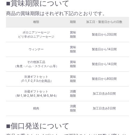
■賞味期限について
商品の賞味期限はそれぞれ下記のとおりです。
種類
期限
加工日・製造日からの日数
ボロニアソーセージ
賞味
製造日から20日間
ピリ辛ボロニアソーセージ
期限
賞味
ウィンナー
製造日から14日間
期限
その他加工品
賞味
製造日から14日間
（角煮・ハム・スライスハム等）
期限
冷凍ギフトセット
賞味
製造日から80日間
（F-1, F-2, F-3の全商品）
期限
冷蔵ギフトセット
消費
加工日含み5日間
（M-1, M-2, M-3, M-4, M-5, M-6）
期限
消費
精肉
加工日含み3日間
期限
■個口発送について