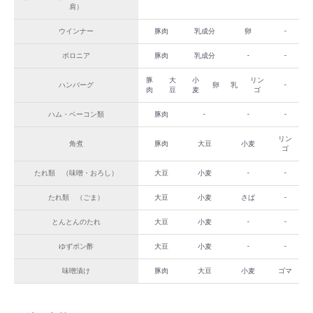
肩）
ウインナー
豚肉
乳成分
卵
-
ボロニア
豚肉
乳成分
-
-
豚
大
小
リン
ハンバーグ
卵
乳
-
肉
豆
麦
ゴ
ハム・ベーコン類
豚肉
-
-
-
リン
角煮
豚肉
大豆
小麦
ゴ
たれ類 （味噌・おろし）
大豆
小麦
-
-
たれ類 （ごま）
大豆
小麦
さば
-
とんとんのたれ
大豆
小麦
-
-
ゆずポン酢
大豆
小麦
-
-
味噌漬け
豚肉
大豆
小麦
ゴマ