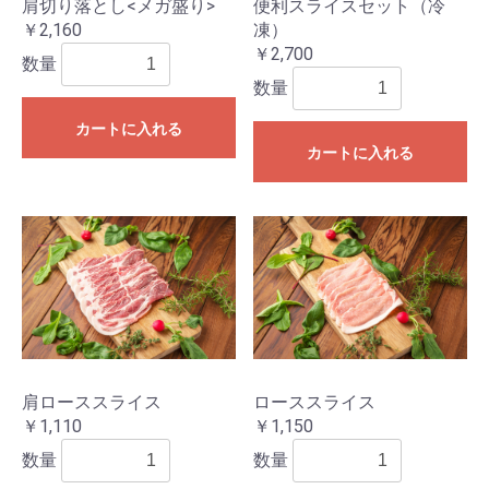
肩切り落とし<メガ盛り>
便利スライスセット（冷
￥2,160
凍）
￥2,700
数量
数量
カートに入れる
カートに入れる
肩ローススライス
ローススライス
￥1,110
￥1,150
数量
数量