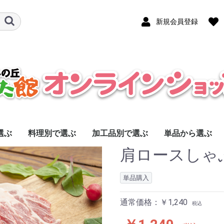
新規会員登録
選ぶ
料理別で選ぶ
加工品別で選ぶ
単品から選ぶ
肩ロースしゃ
すき焼き
しゃぶしゃぶ
焼肉
ソテー・とんかつ
常温品
味付き肉
惣菜
ベーコン
単品購入
通常価格：￥1,240
税込