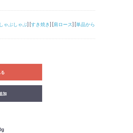
しゃぶしゃぶ
] [
すき焼き
] [
肩ロース
] [
単品から
れる
追加
0g