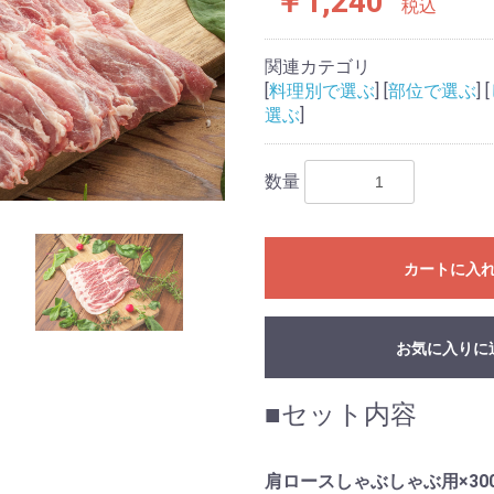
￥1,240
税込
関連カテゴリ
[
料理別で選ぶ
] [
部位で選ぶ
] [
選ぶ
]
数量
カートに入
お気に入りに
■セット内容
肩ロースしゃぶしゃぶ用×30