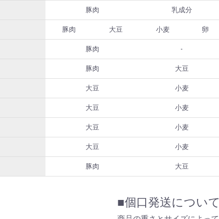
豚肉
乳成分
豚肉
大豆
小麦
卵
豚肉
-
豚肉
大豆
大豆
小麦
大豆
小麦
大豆
小麦
大豆
小麦
豚肉
大豆
■個口発送につい
。
商品の重さとサイズによって