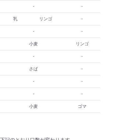
-
-
乳
リンゴ
-
-
-
小麦
リンゴ
-
-
さば
-
-
-
-
-
小麦
ゴマ
て
下記のとおり口数が変わります。