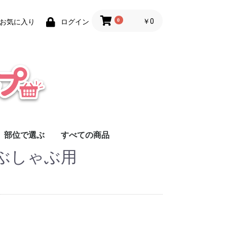
0
￥0
お気に入り
ログイン
部位で選ぶ
すべての商品
ぶしゃぶ用
ロース
肩ロース
バラ
モモ
肩
ヒレ
スペアリブ