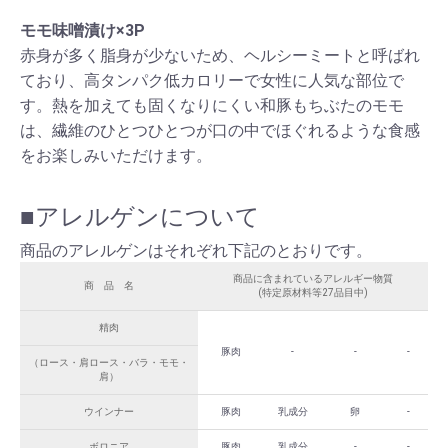
モモ味噌漬け×3P
赤身が多く脂身が少ないため、ヘルシーミートと呼ばれ
ており、高タンパク低カロリーで女性に人気な部位で
す。熱を加えても固くなりにくい和豚もちぶたのモモ
は、繊維のひとつひとつが口の中でほぐれるような食感
をお楽しみいただけます。
■アレルゲンについて
商品のアレルゲンはそれぞれ下記のとおりです。
商品に含まれているアレルギー物質
商 品 名
(特定原材料等27品目中)
精肉
豚肉
-
-
-
（ロース・肩ロース・バラ・モモ・
肩）
ウインナー
豚肉
乳成分
卵
-
ボロニア
豚肉
乳成分
-
-