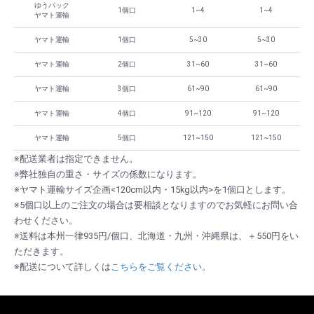
ゆうパック
1個口
1~4
1~4
ヤマト運輸
ヤマト運輸
1個口
5~30
5~30
ヤマト運輸
2個口
31~60
31~60
ヤマト運輸
3個口
61~90
61~90
ヤマト運輸
4個口
91~120
91~120
ヤマト運輸
5個口
121~150
121~150
※配送業者は指定できません。
※弊社独自の重さ・サイズの係数になります。
※ヤマト運輸サイズ企画<120cm以内・15kg以内>を1個口とします。
※5個口以上のご注文の場合は要相談となりますのでお気軽にお問い合
わせください。
※送料は本州一律935円/個口、北海道・九州・沖縄県は、＋550円をい
ただきます。
※配送について詳しくは
こちらをご覧ください。