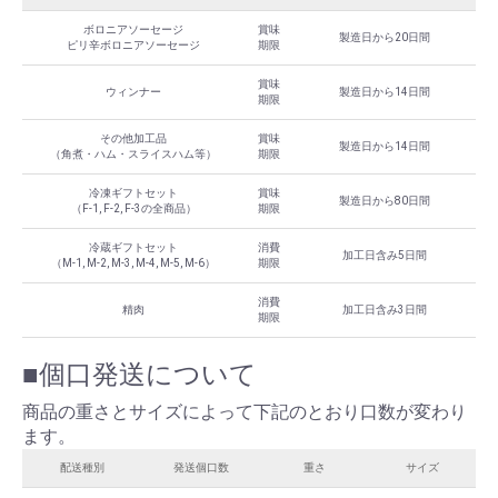
ボロニアソーセージ
賞味
製造日から20日間
ピリ辛ボロニアソーセージ
期限
賞味
ウィンナー
製造日から14日間
期限
その他加工品
賞味
製造日から14日間
（角煮・ハム・スライスハム等）
期限
冷凍ギフトセット
賞味
製造日から80日間
（F-1, F-2, F-3の全商品）
期限
冷蔵ギフトセット
消費
加工日含み5日間
（M-1, M-2, M-3, M-4, M-5, M-6）
期限
消費
精肉
加工日含み3日間
期限
■個口発送について
商品の重さとサイズによって下記のとおり口数が変わり
ます。
配送種別
発送個口数
重さ
サイズ