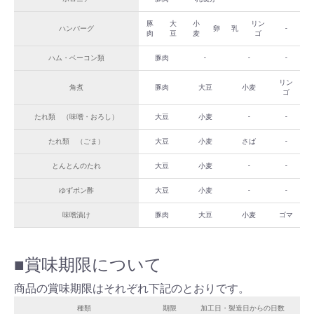
豚
大
小
リン
ハンバーグ
卵
乳
-
肉
豆
麦
ゴ
ハム・ベーコン類
豚肉
-
-
-
リン
角煮
豚肉
大豆
小麦
ゴ
たれ類 （味噌・おろし）
大豆
小麦
-
-
たれ類 （ごま）
大豆
小麦
さば
-
とんとんのたれ
大豆
小麦
-
-
ゆずポン酢
大豆
小麦
-
-
味噌漬け
豚肉
大豆
小麦
ゴマ
■賞味期限について
商品の賞味期限はそれぞれ下記のとおりです。
種類
期限
加工日・製造日からの日数